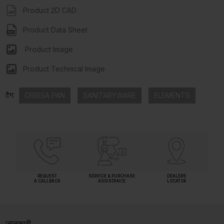
Product 2D CAD
Product Data Sheet
Product Image
Product Technical Image
टैग:
ORISSA PAN
SANITARYWARE
ELEMENTS
REQUEST
SERVICE & PURCHASE
DEALERS
A CALLBACK
ASSISTANCE
LOCATOR
जानकारी