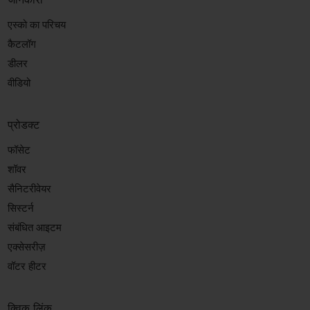
एस्को का परिचय
कैटलॉग
डीलर
वीडियो
प्रोडक्ट
फॉसेट
शॉवर
सैनिटरीवेयर
सिस्टर्न
संबंधित आइटम
एक्सेसरीज़
वॉटर हीटर
क्विक लिंक