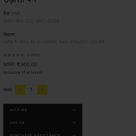
रेंज:
एस्को
उत्पाद कोड:
ECS-WHT-453LE
विवरण:
उड़ीसा पैन विथ L बेंड एंड एक्सटेंशन, साइज़: 405x510x250 मिमी
0 समीक्षाएं
MRP:
₹1,900.00
(Inclusive of all taxes)
संख्या
कार्ट में जोड़ें
प्रश्न भेजें
PURCHASE ASSISTANCE