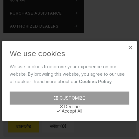
प्रश्न भेजें
PURCHASE ASSISTANCE
AUTHORIZED DEALERS
×
Disclaimer:
We use cookies
Jaquar reserves the right at its sole discretion, to
change/modify/alter any product specification at any time
We use cookies to improve your experience on our
without notice, where improvement can be effected in
website. By browsing this website, you agree to our use
design, development and dimensions.
of cookies. Read more about our
Cookies Policy
.
read more...
CUSTOMIZE
Decline
Accept All
डाउनलोड
समीक्षा (0)