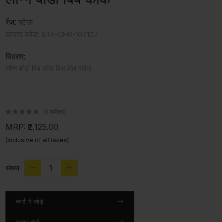
रेंज:
स्टेला
उत्पाद कोड:
STE-CHR-107107
विवरण:
लॉन्ग बॉडी बिब कॉक विथ वॉल फ्लैंज
0 समीक्षाएं
MRP:
₹2,125.00
(Inclusive of all taxes)
संख्या
कार्ट में जोड़ें