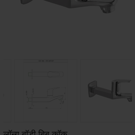
लॉन्ग बॉडी बिब कॉक