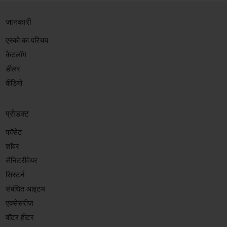
जानकारी
एस्को का परिचय
कैटलॉग
डीलर
वीडियो
प्रोडक्ट
फॉसेट
शॉवर
सैनिटरीवेयर
सिस्टर्न
संबंधित आइटम
एक्सेसरीज़
वॉटर हीटर