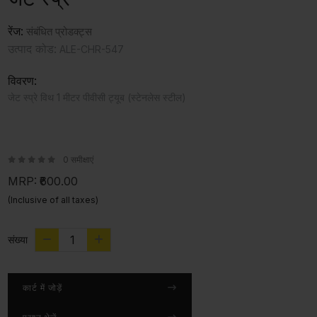
रेंज:
संबंधित प्रोडक्ट्स
उत्पाद कोड:
ALE-CHR-547
विवरण:
जेट स्प्रे विथ 1 मीटर पीवीसी ट्यूब (स्टेनलेस स्टील)
0 समीक्षाएं
MRP:
₹600.00
(Inclusive of all taxes)
संख्या
कार्ट में जोड़ें