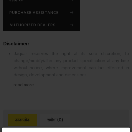
प्रश्न भेजें
PURCHASE ASSISTANCE
AUTHORIZED DEALERS
Disclaimer:
Jaquar reserves the right at its sole discretion, to
change/modify/alter any product specification at any time
without notice, where improvement can be effected in
design, development and dimensions.
read more...
डाउनलोड
समीक्षा (0)