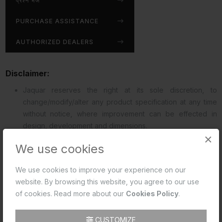
प्रश्न भेजें
PURCHASE ASSISTANCE
AUTHORIZED DEALERS
Disclaimer:
Jaquar reserves the right at its sole discretion, to
change/modify/alter any product specification at any time
without notice, where improvement can be effected in
design, development and dimensions.
×
read more...
We use cookies
We use cookies to improve your experience on our
website. By browsing this website, you agree to our use
of cookies. Read more about our
Cookies Policy
.
डाउनलोड
विवरण
समीक्षा (0)
CUSTOMIZE