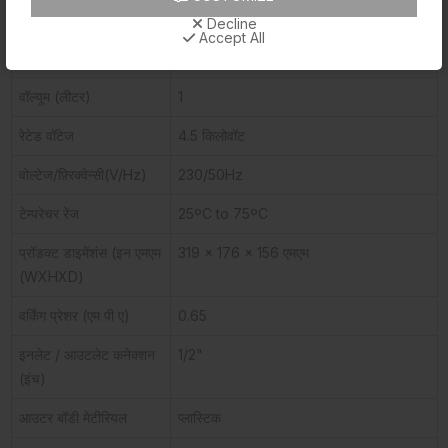
Decline
Product Image
Accept All
डिटेल्स
इन्स्टेंट
वॉल्यूम (लीटर)
1
रेटेड वॉटेज
4.5 किलोवॉट
वोल्टेज/फ़्रिक्वेन्सी(V/Hz)
230/50Hz
टेम्परेचर रेंज
25ºC to 75ºC
प्रॉडक्ट डाइमेंशंस (इन एमएम
319 x 176 x 156 एमएम
(WXHXD)
वर्किंग प्रेशर (एम पी ए)
0.65
इनलेट / आउटलेट कनेक्शन
1/2"
(इंच)
आउटर बॉडी मेटीरियल
प्लास्टिक