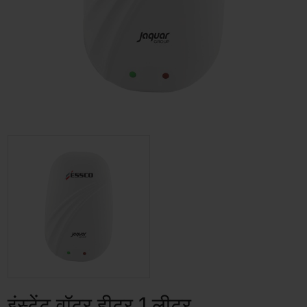
इंस्टेंट वॉटर हीटर 1 लीटर