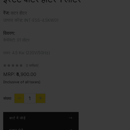
रेंज:
वाटर हीटर
उत्पाद कोड:
INT-ESS-4.5KW01
विवरण:
कैपेसिटी: 01 लीटर
पावर: 4.5 Kw (230V/50Hz)
0 समीक्षाएं
MRP:
₹4,900.00
(Inclusive of all taxes)
संख्या
कार्ट में जोड़ें