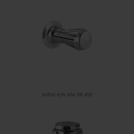
कंसील्ड स्टॉप कॉक हैवी बॉडी