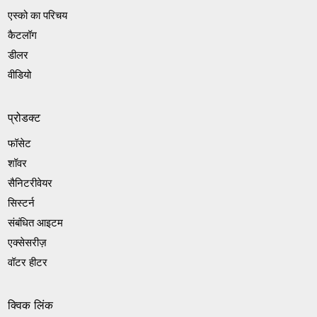
एस्को का परिचय
कैटलॉग
डीलर
वीडियो
प्रोडक्ट
फॉसेट
शॉवर
सैनिटरीवेयर
सिस्टर्न
संबंधित आइटम
एक्सेसरीज़
वॉटर हीटर
क्विक लिंक