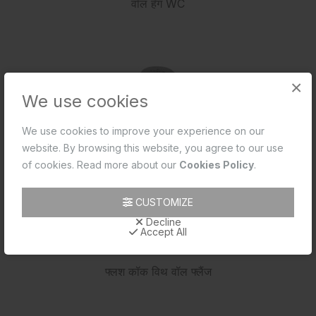
वॉल हँग WC
×
We use cookies
We use cookies to improve your experience on our
website. By browsing this website, you agree to our use
of cookies. Read more about our
Cookies Policy
.
CUSTOMIZE
Decline
Accept All
फ्लश कॉक विथ वॉल फ्लैंज