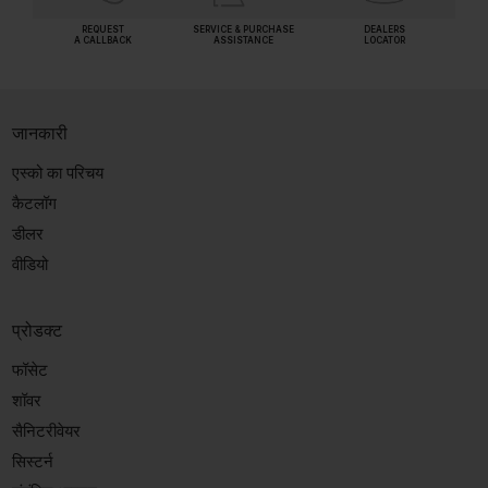
REQUEST
SERVICE & PURCHASE
DEALERS
A CALLBACK
ASSISTANCE
LOCATOR
जानकारी
एस्को का परिचय
कैटलॉग
डीलर
वीडियो
प्रोडक्ट
फॉसेट
शॉवर
सैनिटरीवेयर
सिस्टर्न