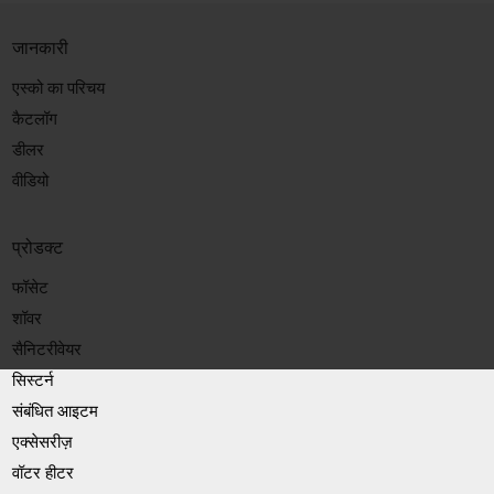
जानकारी
एस्को का परिचय
कैटलॉग
डीलर
वीडियो
प्रोडक्ट
फॉसेट
शॉवर
सैनिटरीवेयर
सिस्टर्न
संबंधित आइटम
एक्सेसरीज़
वॉटर हीटर