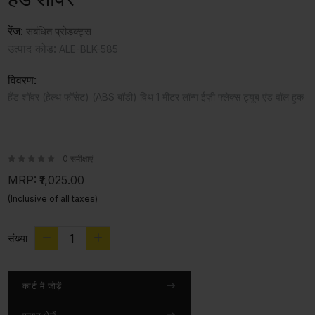
रेंज:
संबंधित प्रोडक्ट्स
उत्पाद कोड:
ALE-BLK-585
विवरण:
हैंड शॉवर (हेल्थ फॉसेट) (ABS बॉडी) विथ 1 मीटर लॉन्ग ईज़ी फ्लेक्स ट्यूब एंड वॉल हुक
0 समीक्षाएं
MRP:
₹1,025.00
(Inclusive of all taxes)
संख्या
कार्ट में जोड़ें