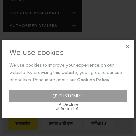
प्रश्न भेजें
PURCHASE ASSISTANCE
AUTHORIZED DEALERS
×
Disclaimer:
We use cookies
Jaquar reserves the right at its sole discretion, to
change/modify/alter any product specification at any time
We use cookies to improve your experience on our
without notice, where improvement can be effected in
website. By browsing this website, you agree to our use
design, development and dimensions.
of cookies. Read more about our
Cookies Policy
.
read more...
CUSTOMIZE
Decline
Accept All
डाउनलोड
उत्पाद 3 डी दृश्य
समीक्षा (0)