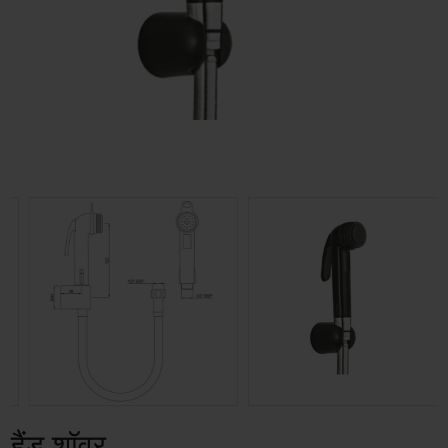
हैंड शॉवर