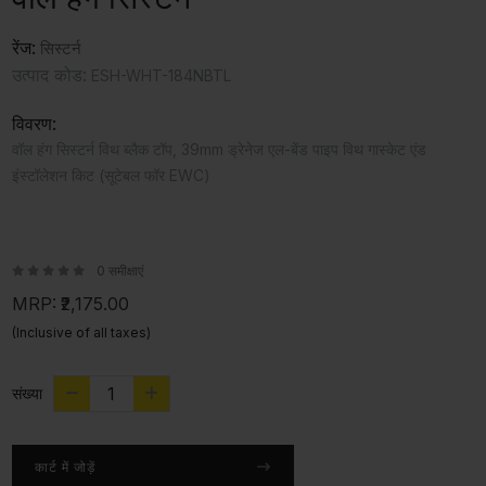
रेंज:
सिस्टर्न
उत्पाद कोड:
ESH-WHT-184NBTL
विवरण:
वॉल हंग सिस्टर्न विथ ब्लैक टॉप, 39mm ड्रेनेज एल-बेंड पाइप विथ गास्केट एंड
इंस्टॉलेशन किट (सूटेबल फॉर EWC)
0 समीक्षाएं
MRP:
₹2,175.00
(Inclusive of all taxes)
संख्या
कार्ट में जोड़ें