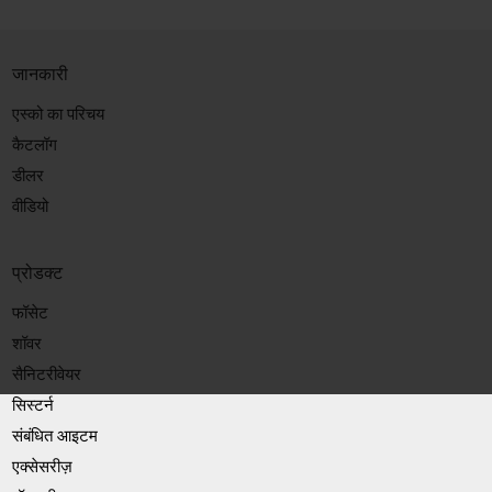
जानकारी
एस्को का परिचय
कैटलॉग
डीलर
वीडियो
प्रोडक्ट
फॉसेट
शॉवर
सैनिटरीवेयर
सिस्टर्न
संबंधित आइटम
एक्सेसरीज़