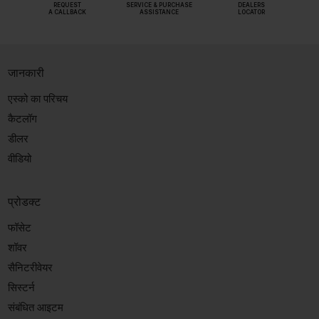
REQUEST
SERVICE & PURCHASE
DEALERS
A CALLBACK
ASSISTANCE
LOCATOR
जानकारी
एस्को का परिचय
कैटलॉग
डीलर
वीडियो
प्रोडक्ट
फॉसेट
शॉवर
सैनिटरीवेयर
सिस्टर्न
संबंधित आइटम