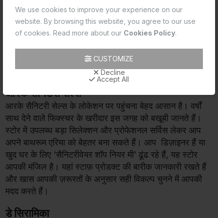
साथ सही सलाह भी मिले, तो पूरा अनुभव आसान और ज्यादा
We use cookies to improve your experience on our
प्रेरणादायक बन जाता है। अगर आप गुड़गांव में हैं और अपने ब्राउज़र
website. By browsing this website, you agree to our use
of cookies. Read more about our
Cookies Policy
.
में “सैनिटरीवेयर शॉप नियर मी” या “बाथरूम फिटिंग्स शॉप नियर मी”
सर्च कर रहे हैं, तो आप भाग्यशाली हैं। शहर में कई प्रीमियम स्टोर्स हैं
जहाँ आपको असली एस्को प्रोडक्ट्स के साथ व्यक्तिगत और
CUSTOMIZE
प्रोफेशनल सर्विस भी मिलती है।
Decline
Accept All
आरके सैनिटरी सेल्स
आरके सैनिटरी सेल्स के लोकेशन पर पहुंचना बेहद आसान है। वर्षों
साथ देने वाले फिक्स्चर के खरीदार इस जगह को बखूबी जानते हैं।
स्टोर में उपलब्ध बड़ा सिलेक्शन और प्रोफेशनल सर्विस लेकर आप
अपने बाथरूम एरिया को बेहतर बना सकते हैं। आप डिज़ाइनर हैं या
खुद घर के लिए ‘सैनिटरीवेयर शॉप नियर मी’ ढूंढ रहे हैं, यह स्टोर
आपकी मंजिल है। यहां स्टाफ़ प्रोडक्ट की बारीक जानकारी रखते हैं
और खास आपकी ज़रूरतों के अनुसार सही विकल्प चुनने में आपकी
मदद करते हैं।
डे सिरामिका