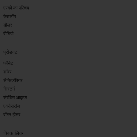
एस्को का परिचय
कैटलॉग
डीलर
वीडियो
प्रोडक्ट
फॉसेट
शॉवर
सैनिटरीवेयर
सिस्टर्न
संबंधित आइटम
एक्सेसरीज़
वॉटर हीटर
क्विक लिंक