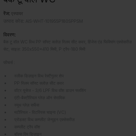
रेंज:
एस्पायर
उत्पाद कोड:
AIS-WHT-101955P180SPPSM
विवरण:
बैक टू वॉल WC विथ PP सॉफ्ट क्लोज़ स्लिम सीट कवर, हिंजेस एंड फिक्सिंग एक्सेसरीज़
सेट, साइज़: 350x550x410 मिमी, P ट्रैप-180 मिमी
फीचर्स :
स्लीक डिज़ाइन विथ रेक्टैंगुलर शेप
PP स्लिम सॉफ्ट क्लोज़ सीट कवर
वॉटर यूसेज - 3/6 LPF विथ वॉश डाउन फ्लशिंग
एंटी-बैक्टीरियल ग्लेज़ ऑन सेरामिक
स्मूथ ग्लेज़ सर्फेस
मटीरियल - विटरियस चाइना (VC)
प्रोडक्ट विथ कम्प्लीट जेन्युइन एक्सेसरीज़
कम्प्लीट ट्रैप वॉश
बॉक्स रिम डिज़ाइन