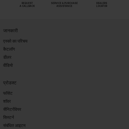
REQUEST
SERVICE & PURCHASE
DEALERS
A CALLBACK
ASSISTANCE
LOCATOR
जानकारी
एस्को का परिचय
कैटलॉग
डीलर
वीडियो
प्रोडक्ट
फॉसेट
शॉवर
सैनिटरीवेयर
सिस्टर्न
संबंधित आइटम