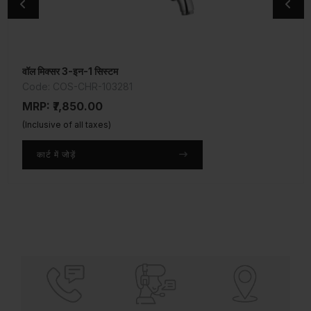
वॉल मिक्सर 3-इन-1 सिस्टम
हैंड शॉवर
Code: COS-CHR-103281
Code: ALE-CHR-583
MRP: ₹7,850.00
MRP: ₹1,000.00
(Inclusive of all taxes)
(Inclusive of all taxes)
कार्ट में जोड़ें
कार्ट में जोड़ें