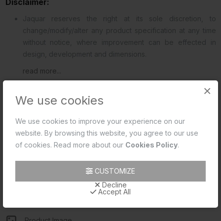
Disclaimer:
Jaquar reserves the right at its sole discretion, to
change/modify/alter any product specification at any time
without notice, where improvement can be effected in
design, development and dimensions.
read more...
×
We use cookies
We use cookies to improve your experience on our
डाउनलोड
समीक्षा (0)
website. By browsing this website, you agree to our use
of cookies. Read more about our
Cookies Policy
.
Product 2D PDF
CUSTOMIZE
Product 2D CAD
Decline
Accept All
Product Data Sheet
Product Image