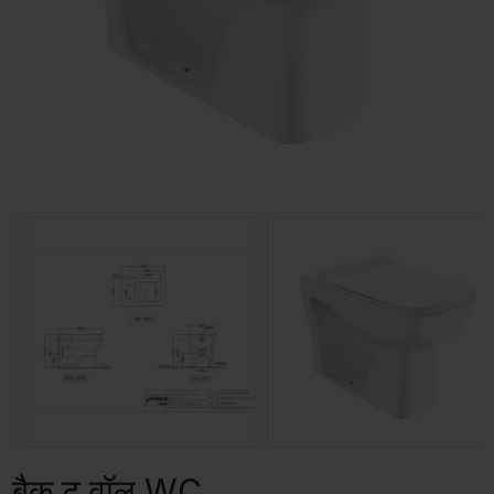
बैक टू वॉल WC