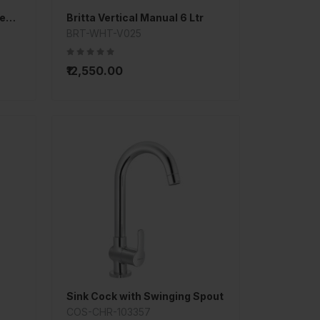
Wall Hung Basin with Full Pedestal
Britta Vertical Manual 6 Ltr
BRT-WHT-V025
₹12,550.00
Sink Cock with Swinging Spout
COS-CHR-103357