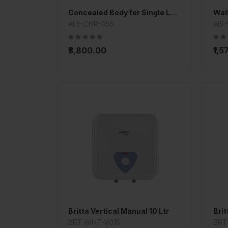
Concealed Body for Single Lever Divertor
ALE-CHR-055
AIS
₹3,800.00
₹1,
Britta Vertical Manual 10 Ltr
Brit
BRT-WHT-V015
BRT