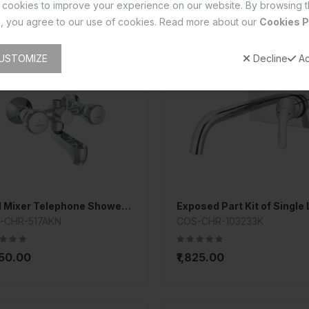
cookies to improve your experience on our website. By browsing t
, you agree to our use of cookies. Read more about our
Cookies P
USTOMIZE
Decline
Ac
Wall Mixer Telephone Shower Arrangement
-CHR-517AKN
COS-CHR-103233K
550.00
₹1,825.00