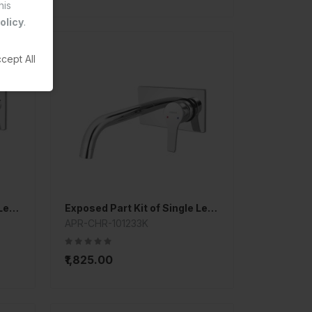
his
olicy
.
cept All
Exposed Part Kit of Single Lever Basin Mixer Wall Mounted
Exposed Part Kit of Single Lever Basin Mixer Wall Mounted
APR-CHR-101233K
₹1,825.00