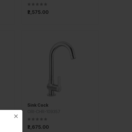
₹2,575.00
Sink Cock
ORI-CHR-109357
×
₹2,675.00