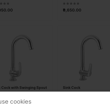
,050.00
₹9,650.00
k Cock with Swinging Spout
Sink Cock
-CHR-105357
STE-CHR-107357
use cookies
675.00
₹2,575.00