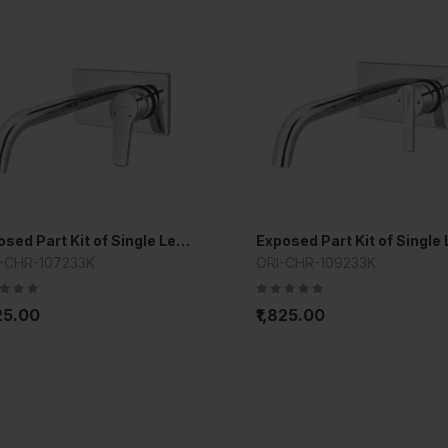
Exposed Part Kit of Single Lever Basin Mixer Wall Mounted
-CHR-107233K
ORI-CHR-109233K
825.00
₹1,825.00