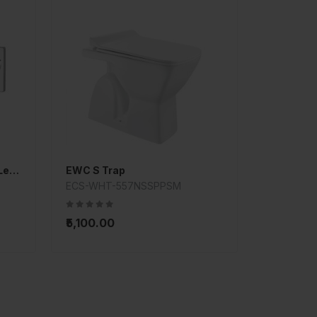
Exposed Part Kit of Single Lever Basin Mixer Wall Mounted
EWC S Trap
ECS-WHT-557NSSPPSM
₹5,100.00