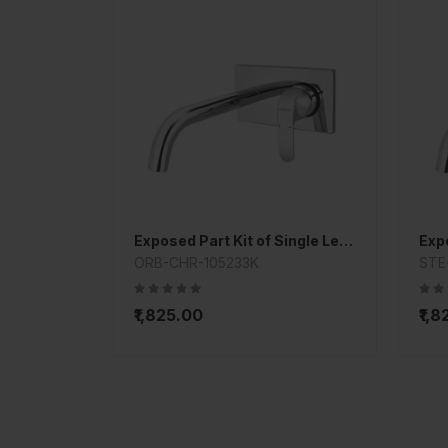
Exposed Part Kit of Single Lever Basin Mixer Wall Mounted
ORB-CHR-105233K
STE
₹1,825.00
₹1,