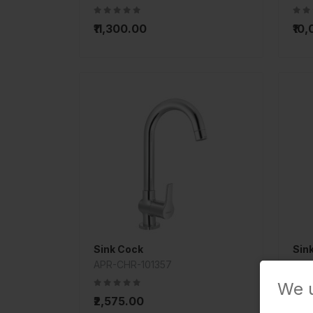
₹11,300.00
₹10
Sink Cock
Sin
APR-CHR-101357
ORB
We 
₹2,575.00
₹2,