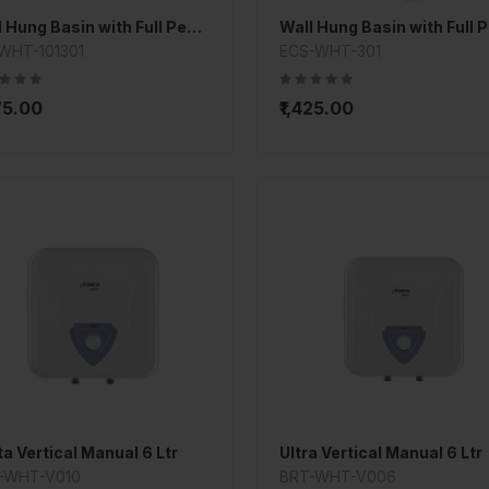
Wall Hung Basin with Full Pedestal
-WHT-101301
ECS-WHT-301
575.00
₹1,425.00
ta Vertical Manual 6 Ltr
Ultra Vertical Manual 6 Ltr
-WHT-V010
BRT-WHT-V006