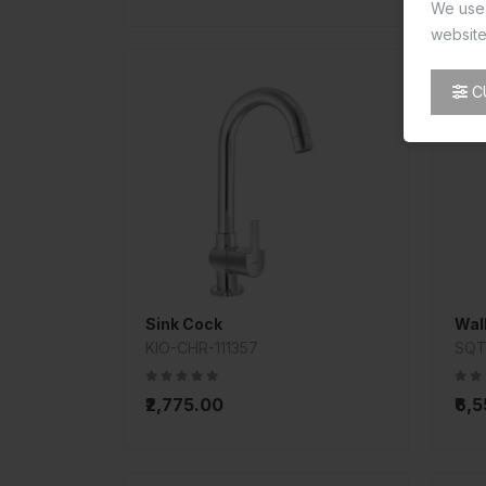
We use 
website
C
Sink Cock
KIO-CHR-111357
SQT
₹2,775.00
₹6,