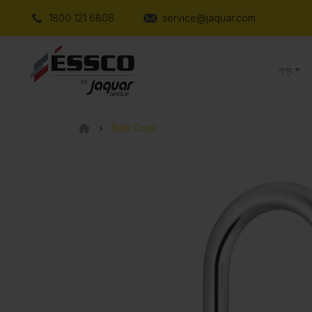
1800 121 6808
service@jaquar.com
পণ্য
Sink Cock