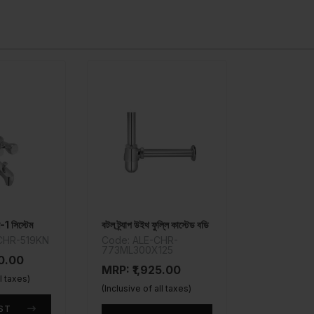
-1 সিস্টেম
বটল ট্র্যাপ উইথ ফুল্লি কাস্টেড বডি
CHR-519KN
Code: ALE-CHR-
773ML300X125
50.00
MRP: ₹1,925.00
ll taxes)
(Inclusive of all taxes)
ST