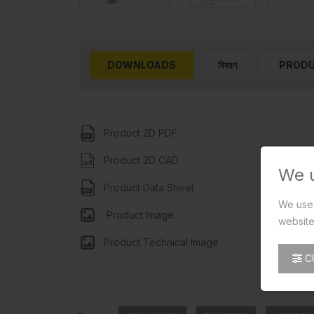
DOWNLOADS
বিবরণ
PRODU
Product 2D PDF
Product 2D CAD
We 
Product Data Sheet
We use 
Product Image
website
Product Technical Image
C