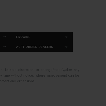
ENQUIRE
AUTHORIZED DEALERS
at its sole discretion, to change/modify/alter any
any time without notice, where improvement can be
opment and dimensions.