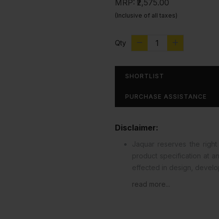
MRP:
₹2,575.00
(Inclusive of all taxes)
Qty
SHORTLIST
PURCHASE ASSISTANCE
Disclaimer:
Jaquar reserves the right 
product specification at 
effected in design, devel
read more...