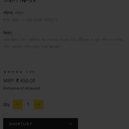
পরিসর:
ওরিয়ান
পণ্য কোড ঃ
ORI-CHR-109273
বিবরণ:
ওয়াল মিক্সার উইথ প্রোভিশন ফর ওভারহেড শাওয়ার উইথ 115mm লং বেন্ড পাইপ অন আপার
সাইড, কানেক্টিং লেগস অ্যান্ড ওয়াল ফ্ল্যাঞ্জেস
0 রিভিউ
MRP:
₹7,450.00
(Inclusive of all taxes)
Qty
SHORTLIST