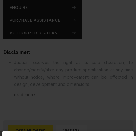
ENQUIRE
PURCHASE ASSISTANCE
AUTHORIZED DEALERS
Disclaimer:
Jaquar reserves the right at its sole discretion, to
change/modify/alter any product specification at any time
without notice, where improvement can be effected in
design, development and dimensions.
read more...
DOWNLOADS
রিভিউ (0)