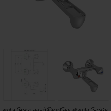
ওয়াল মিক্সার নন-টেলিফোনিক শাওয়ার সিস্টেম