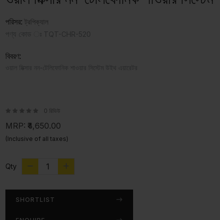
পরিসর:
ট্রপিক্যাল
পণ্য কোড ঃ
TQT-CHR-520
বিবরণ:
ওয়াল মিক্সার নন-টেলিফোনিক শাওয়ার সিস্টেম উইথ এয়ারেটর
0 রিভিউ
MRP:
₹4,650.00
(Inclusive of all taxes)
Qty
SHORTLIST