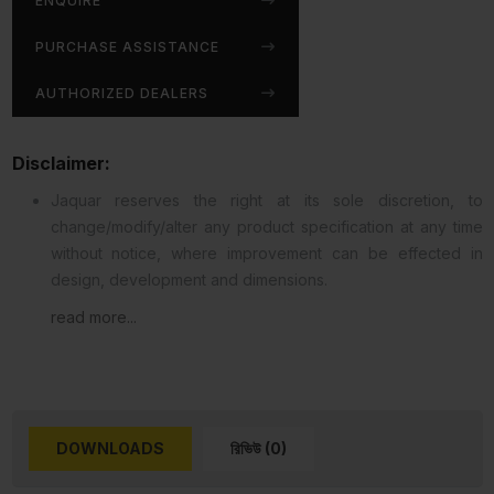
ENQUIRE
PURCHASE ASSISTANCE
AUTHORIZED DEALERS
Disclaimer:
Jaquar reserves the right at its sole discretion, to
change/modify/alter any product specification at any time
without notice, where improvement can be effected in
design, development and dimensions.
read more...
DOWNLOADS
রিভিউ (0)