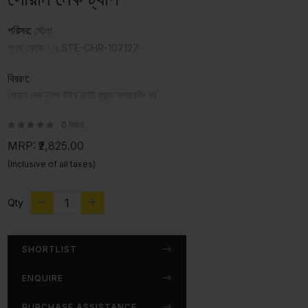
পরিসর:
স্টেলা
পণ্য কোড ঃ
STE-CHR-107127
বিবরণ:
সোয়ান নেক ট্যাপ উইথ রাইট হ্যান্ড অপারেটিং নব
0 রিভিউ
MRP:
₹2,825.00
(Inclusive of all taxes)
Qty
SHORTLIST
ENQUIRE
PURCHASE ASSISTANCE