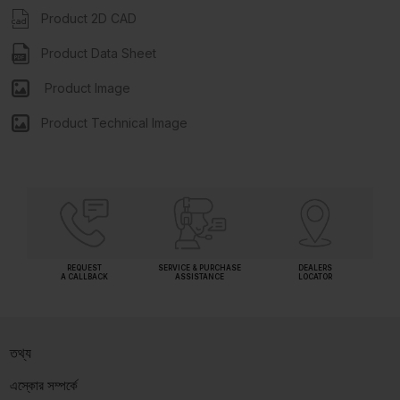
Product 2D CAD
Product Data Sheet
Product Image
Product Technical Image
REQUEST
SERVICE & PURCHASE
DEALERS
A CALLBACK
ASSISTANCE
LOCATOR
তথ্য
এস্কোর সম্পর্কে