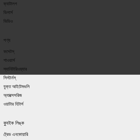
ক্যাটালগ
ডিলার্স
ভিডিও
পণ্য
ফসেটস্
শাওয়ার্স
স্যানিটারিওয়্যার
সিস্টার্নস্
যুক্ত আইটেমগুলি
অ্যাক্সেসরিজ
ওয়াটার হিটার্স
ক্যুইক লিঙ্ক
ট্রেড এনকোয়ারি