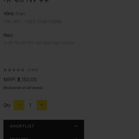
পরিসর:
ডিলাক্স
পণ্য কোড ঃ
DLX-CHR-512KN
বিবরণ:
লং বডি বিব কক উইথ ওয়াল ফ্ল্যাঞ্জ অ্যান্ড এয়ারেটর
0 রিভিউ
MRP:
₹2,150.00
(Inclusive of all taxes)
Qty
SHORTLIST