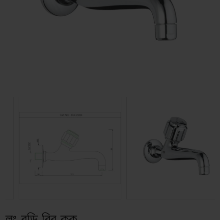
লং বডি বিব কক