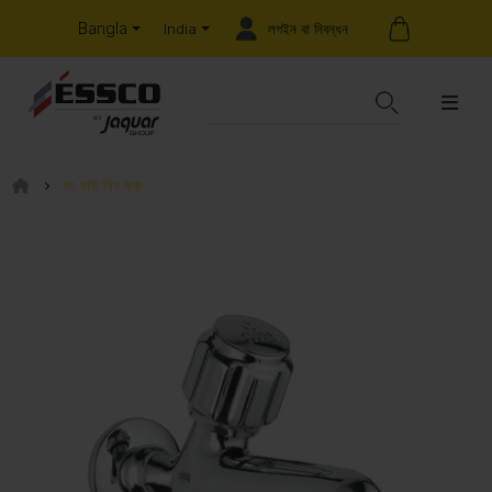
Bangla
লগইন বা নিবন্ধন
India
লং বডি বিব কক