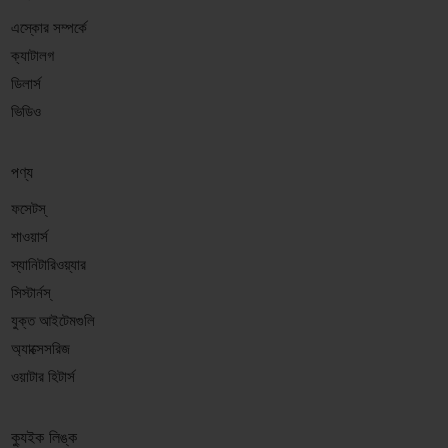
এস্কোর সম্পর্কে
ক্যাটালগ
ডিলার্স
ভিডিও
পণ্য
ফসেটস্
শাওয়ার্স
স্যানিটারিওয়্যার
সিস্টার্নস্
যুক্ত আইটেমগুলি
অ্যাক্সেসরিজ
ওয়াটার হিটার্স
ক্যুইক লিঙ্ক