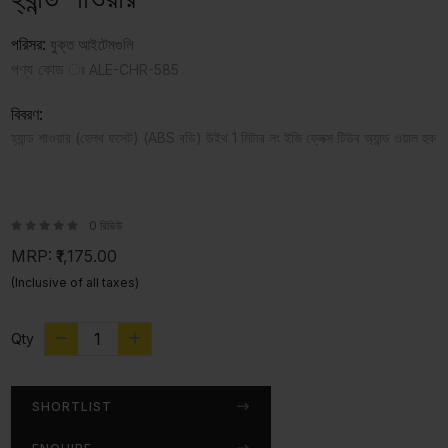
পরিসর:
যুক্ত আইটেমগুলি
পণ্য কোড ঃ
ALE-CHR-585
বিবরণ:
হ্যান্ড শাওয়ার (হেলথ ফসেট) (ABS বডি) উইথ 1 মিটার লং ইজি ফ্লেক্স টিউব অ্যান্ড ওয়াল হুক
0 রিভিউ
MRP:
₹1,175.00
(Inclusive of all taxes)
Qty
SHORTLIST