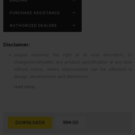
ENQUIRE
PURCHASE ASSISTANCE
AUTHORIZED DEALERS
Disclaimer:
Jaquar reserves the right at its sole discretion, to
change/modify/alter any product specification at any time
without notice, where improvement can be effected in
design, development and dimensions.
read more...
DOWNLOADS
রিভিউ (0)