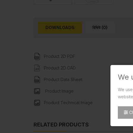
DOWNLOADS
রিভিউ (0)
Product 2D PDF
Product 2D CAD
We 
Product Data Sheet
We use 
Product Image
website
Product Technical Image
C
RELATED PRODUCTS