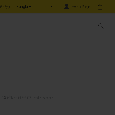
Bangla
শিপ খুঁজুন
লগইন বা নিবন্ধন
India
1.2 মিটার লং পিভিসি টিউব অ্যান্ড ওয়াল হুক