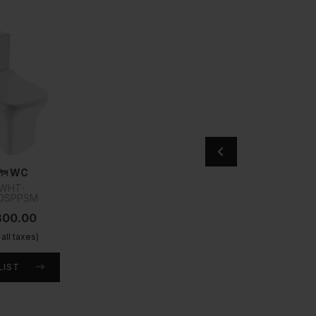
ল পিস WC
-WHT-
00SPPSM
,800.00
 all taxes)
LIST