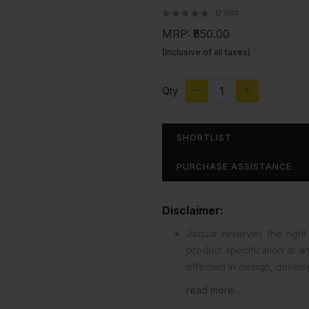
0 রিভিউ
MRP:
₹850.00
(Inclusive of all taxes)
Qty
SHORTLIST
PURCHASE ASSISTANCE
Disclaimer:
Jaquar reserves the right 
product specification at 
effected in design, devel
read more...