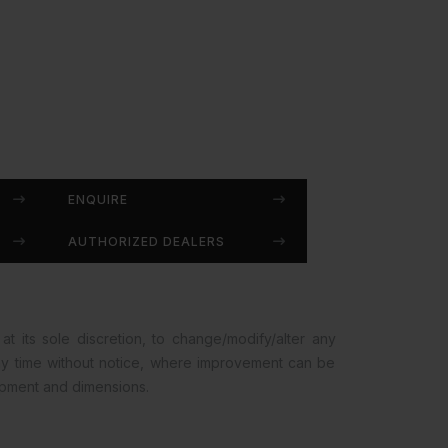
ENQUIRE
AUTHORIZED DEALERS
at its sole discretion, to change/modify/alter any
any time without notice, where improvement can be
opment and dimensions.