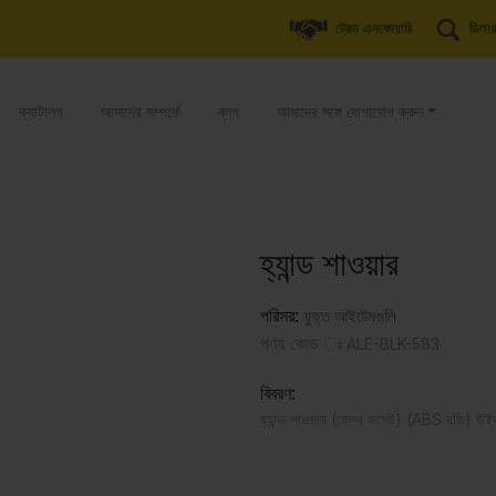
ট্রেড এনকোয়ারি
ডিলার
ক্যাটালগ
আমাদের সম্পর্কে
ব্লগ
আমাদের সঙ্গে যোগাযোগ করুন
হ্যান্ড শাওয়ার
পরিসর:
যুক্ত আইটেমগুলি
পণ্য কোড ঃ
ALE-BLK-583
বিবরণ:
হ্যান্ড শাওয়ার (হেলথ ফসেট) (ABS বডি) উইথ 