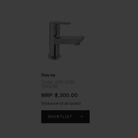
পিলার কক
Code: APR-CHR-
101001M
MRP: ₹2,300.00
(Inclusive of all taxes)
SHORTLIST