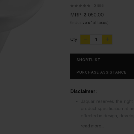
0 রিভিউ
MRP:
₹3,050.00
(Inclusive of all taxes)
Qty
SHORTLIST
PURCHASE ASSISTANCE
Disclaimer:
Jaquar reserves the right 
product specification at 
effected in design, devel
read more...