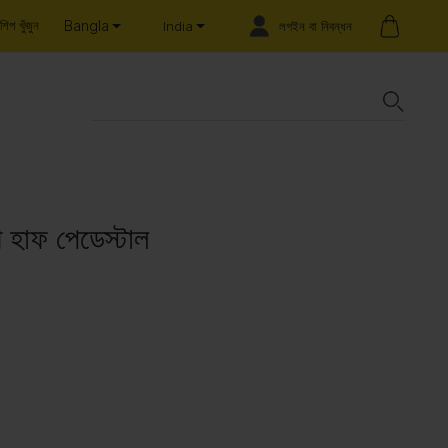
Bangla
শিপ খুঁজুন
লগইন বা নিবন্ধন
India
 হাফ পেডেস্টাল