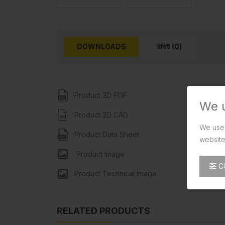
DOWNLOADS
রিভিউ (0)
Product 2D PDF
We 
Product 2D CAD
We use 
Product Data Sheet
website
Product Image
C
Product Technical Image
RELATED PRODUCTS