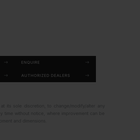
ENQUIRE
AUTHORIZED DEALERS
at its sole discretion, to change/modify/alter any
any time without notice, where improvement can be
opment and dimensions.