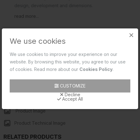
design, development and dimensions.
read more...
×
We use cookies
DOWNLOADS
রিভিউ (0)
We use cookies to improve your experience on our
website. By browsing this website, you agree to our use
of cookies. Read more about our
Cookies Policy
.
Product 2D PDF
CUSTOMIZE
Product 2D CAD
Decline
Product Data Sheet
Accept All
Product Image
Product Technical Image
RELATED PRODUCTS