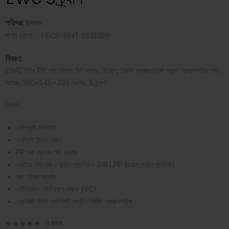
পরিসর:
উপাদান
পণ্য কোড ঃ
ECS-WHT-551SSPP
বিবরণ:
EWC উইথ PP সফ্ট ক্লোজ সিট কভার, হিঞ্জেস, ফিক্সিং অ্যাক্সেসরিজ অ্যান্ড অ্যাক্সেসরিজ সেট,
সাইজ: 360x545x395 মিঃমিঃ, S ট্র্যাপ
ফিচার্স:
এলিগ্যান্ট ডিজাইন
কমপ্লিট ট্র্যাপ ওয়াশ
PP সফ্ট ক্লোজ সিট কভার
ওয়াটার ইউসেজ - ডুয়াল ফ্লাশিং - 3/6 LPF (ওয়াশ ডাউন ফ্লাশিং)
স্মুদ গ্লেজ সার্ফেস
মেটিরিয়াল- ভিট্রিয়াস চায়না (VC)
প্রোডাক্ট উইথ কমপ্লিট জেনুইন ফিক্সিং অ্যাক্সেসরিজ
0 রিভিউ