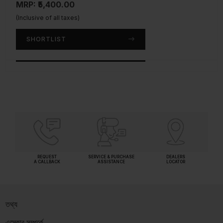
MRP: ₹5,400.00
MRP: ₹3,950.00
(Inclusive of all taxes)
(Inclusive of all taxes)
SHORTLIST
SHORTLIST
REQUEST
SERVICE & PURCHASE
DEALERS
A CALLBACK
ASSISTANCE
LOCATOR
তথ্য
এস্কোর সম্পর্কে