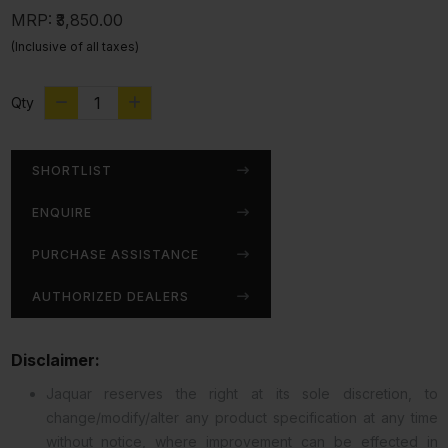
MRP:
₹3,850.00
(Inclusive of all taxes)
Qty
SHORTLIST
ENQUIRE
PURCHASE ASSISTANCE
AUTHORIZED DEALERS
Disclaimer:
Jaquar reserves the right at its sole discretion, to
change/modify/alter any product specification at any time
without notice, where improvement can be effected in