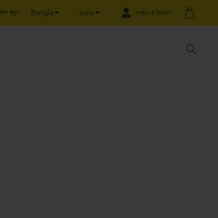
Bangla
শিপ খুঁজুন
লগইন বা নিবন্ধন
India