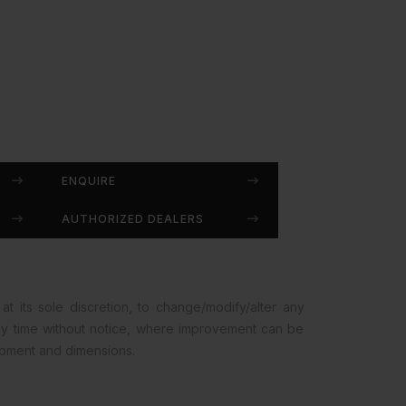
ENQUIRE
AUTHORIZED DEALERS
at its sole discretion, to change/modify/alter any
any time without notice, where improvement can be
opment and dimensions.