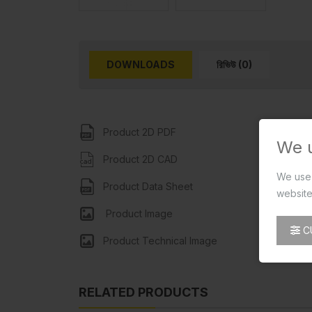
DOWNLOADS
রিভিউ (0)
Product 2D PDF
We 
Product 2D CAD
We use 
Product Data Sheet
website
Product Image
C
Product Technical Image
RELATED PRODUCTS