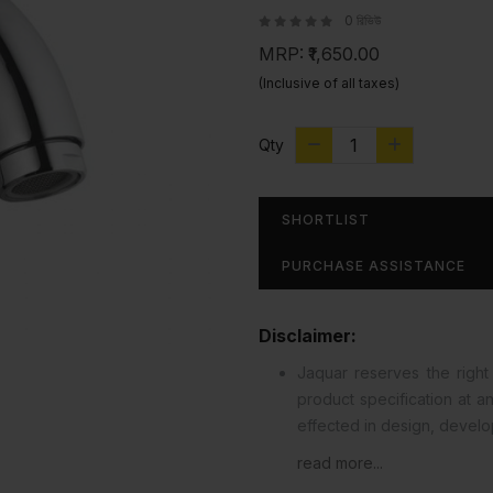
0 রিভিউ
MRP:
₹1,650.00
(Inclusive of all taxes)
Qty
SHORTLIST
PURCHASE ASSISTANCE
Disclaimer:
Jaquar reserves the right 
product specification at 
effected in design, devel
read more...