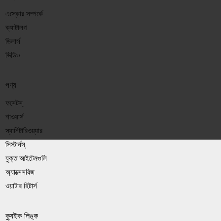
এস্কোর সম্পর্কে
ক্যাটালগ
ডিলার্স
ভিডিও
পণ্য
ফসেটস্
শাওয়ার্স
স্যানিটারিওয়্যার
সিস্টার্নস্
যুক্ত আইটেমগুলি
অ্যাক্সেসরিজ
ওয়াটার হিটার্স
ক্যুইক লিঙ্ক