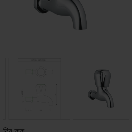
বিব কক