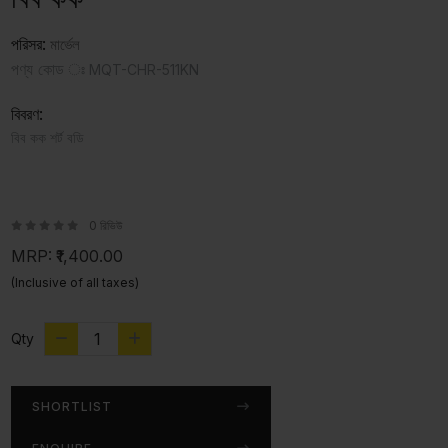
পরিসর:
মার্ভেল
পণ্য কোড ঃ
MQT-CHR-511KN
বিবরণ:
বিব কক শর্ট বডি
0 রিভিউ
MRP:
₹1,400.00
(Inclusive of all taxes)
Qty
SHORTLIST