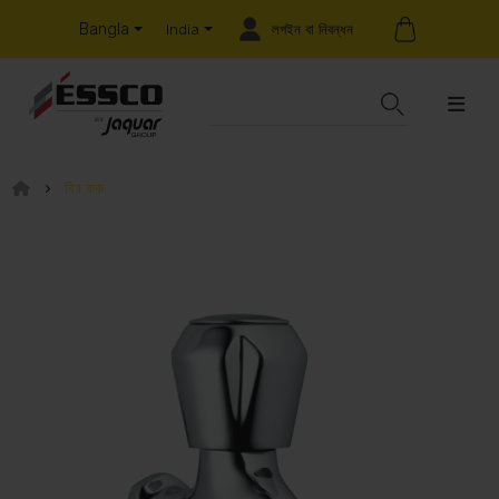
Bangla
লগইন বা নিবন্ধন
India
বিব কক