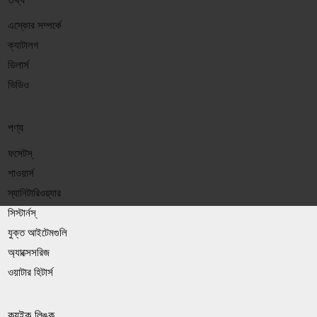
এস্কোর সম্পর্কে
ক্যাটালগ
ডিলার্স
ভিডিও
পণ্য
ফসেটস্
শাওয়ার্স
স্যানিটারিওয়্যার
সিস্টার্নস্
যুক্ত আইটেমগুলি
অ্যাক্সেসরিজ
ওয়াটার হিটার্স
ক্যুইক লিঙ্ক