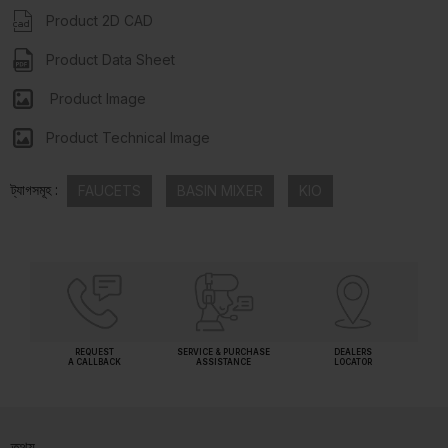
Product 2D CAD
Product Data Sheet
Product Image
Product Technical Image
ট্যাগসমূহ :
FAUCETS
BASIN MIXER
KIO
REQUEST
SERVICE & PURCHASE
DEALERS
A CALLBACK
ASSISTANCE
LOCATOR
তথ্য