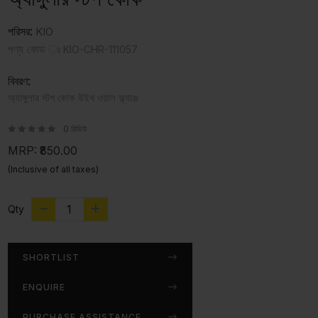
পরিসর:
KIO
পণ্য কোড ঃ
KIO-CHR-111057
বিবরণ:
অ্যাঙ্গুলার স্টপ কোক উইথ ওয়াল ফ্ল্যাঞ্জ
0 রিভিউ
MRP:
₹850.00
(Inclusive of all taxes)
Qty
SHORTLIST
ENQUIRE
PURCHASE ASSISTANCE