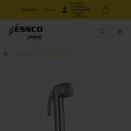
ലോഗിൻ
ചെയ്യുക
मलयालम
അല്ലെങ്കിൽ
India
രജിസ്റ്റർ
ചെയ്യുക
സെർച്ച്
ഹാൻഡ് ഷവർ