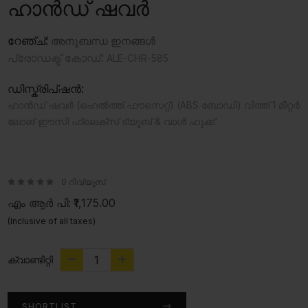
ഹാൻഡ് ഷവർ
റേഞ്ച്:
അനുബന്ധ ഇനങ്ങൾ
പ്രോഡക്ട് കോഡ്:
ALE-CHR-585
ഡിസ്ക്രിപ്ഷൻ:
ഹാൻഡ് ഷവർ (ഹെൽത്ത് ഫൗസെറ്റ്) (ABS ബോഡി) വിത്ത് 1 മീറ്റർ
ലോങ് ഈസി ഫ്ലെക്സ് ട്യൂബ് & വാൾ ഹുക്ക്
0 റിവ്യൂസ്
എം ആർ പി:
₹1,175.00
(Inclusive of all taxes)
ക്വാണ്ടിറ്റി
SHORTLIST