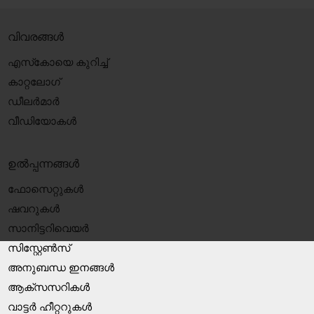
വിവരങ്ങൾ
എസ്‍കോയെ കുറിച്ച്
കാറ്റലോഗ്
ഡീലർമാർ
വീഡിയോകൾ
ഉൽപ്പന്നങ്ങൾ
ഫോസെറ്റുകൾ
ഷവറുകൾ
സാനിട്ടറിവെയർ
സിസ്റ്റേൺസ്
അനുബന്ധ ഇനങ്ങൾ
ആക്‌സസറികൾ
വാട്ടർ ഹീറ്ററുകൾ