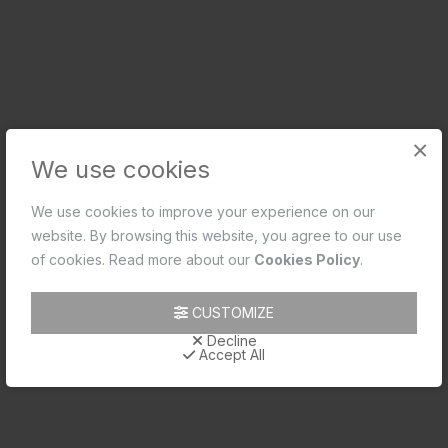
×
We use cookies
We use cookies to improve your experience on our
website. By browsing this website, you agree to our use
of cookies. Read more about our
Cookies Policy
.
CUSTOMIZE
2-വേ ബിബ് കോക്ക്
Decline
Accept All
Code: APR-CHR-101041
MRP: ₹1,800.00
(Inclusive of all taxes)