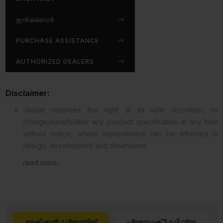
ഇൻക്വൈർ
PURCHASE ASSISTANCE
AUTHORIZED DEALERS
Disclaimer:
Jaquar reserves the right at its sole discretion, to
change/modify/alter any product specification at any time
without notice, where improvement can be effected in
design, development and dimensions.
read more...
ടെക്നിക്കൽ ഡ്രോയിങ്
പ്രൊഡക്ട് 3 ഡി വ്യൂ