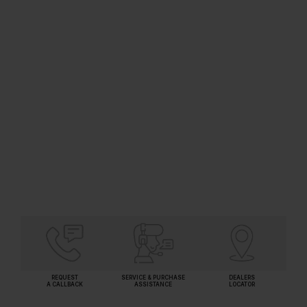
2-വേ ബിബ് കോക്ക്
Code: APR-CHR-101041
MRP: ₹1,800.00
(Inclusive of all taxes)
SHORTLIST
REQUEST
SERVICE & PURCHASE
DEALERS
A CALLBACK
ASSISTANCE
LOCATOR