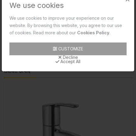
We use cookies
Product 2D CAD
Product Data Sheet
We use cookies to improve your experience on our
website. By browsing this website, you agree to our use
Product Image
of cookies. Read more about our
Cookies Policy
.
Product Technical Image
CUSTOMIZE
Decline
टैग:
TABLE TOP BASIN
SANITARYWARE
ASPIRE
Accept All
संबंधित उत्पाद