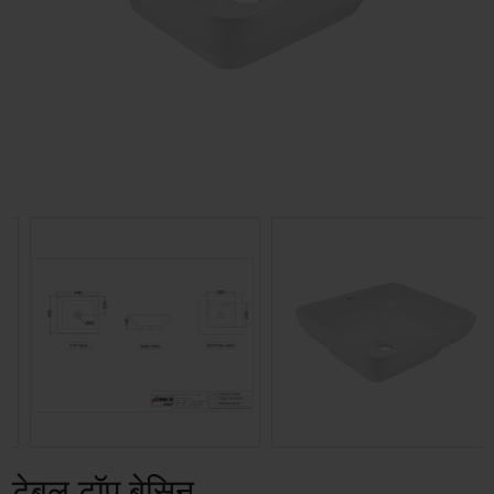
टेबल टॉप बेसिन