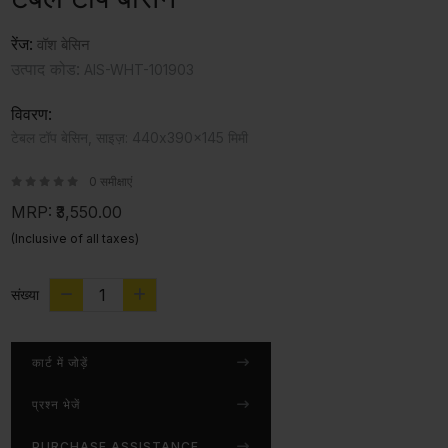
रेंज:
वॉश बेसिन
उत्पाद कोड:
AIS-WHT-101903
विवरण:
टेबल टॉप बेसिन, साइज़: 440x390x145 मिमी
0 समीक्षाएं
MRP:
₹3,550.00
(Inclusive of all taxes)
संख्या
कार्ट में जोड़ें
प्रश्न भेजें
PURCHASE ASSISTANCE