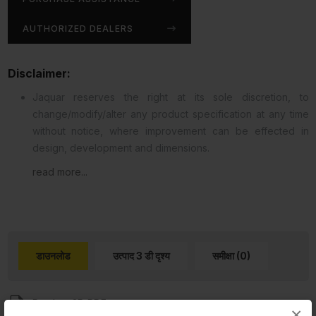
AUTHORIZED DEALERS
Disclaimer:
Jaquar reserves the right at its sole discretion, to
change/modify/alter any product specification at any time
without notice, where improvement can be effected in
design, development and dimensions.
read more...
डाउनलोड
उत्पाद 3 डी दृश्य
समीक्षा (0)
Product 2D PDF
×