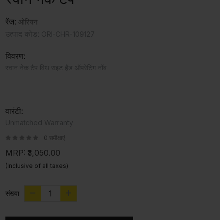
रेंज:
ओरियन
उत्पाद कोड:
ORI-CHR-109127
विवरण:
स्वान नेक टैप विथ राइट हैंड ऑपरेटिंग नॉब
वारंटी:
Unmatched Warranty
0 समीक्षाएं
MRP:
₹3,050.00
(Inclusive of all taxes)
संख्या