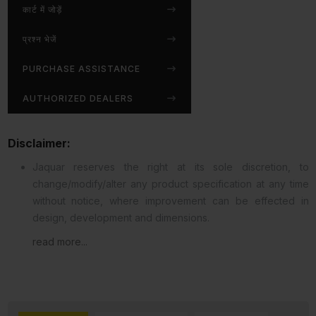
कार्ट में जोड़ें
प्रश्न भेजें
PURCHASE ASSISTANCE
AUTHORIZED DEALERS
Disclaimer:
Jaquar reserves the right at its sole discretion, to
change/modify/alter any product specification at any time
without notice, where improvement can be effected in
design, development and dimensions.
read more...