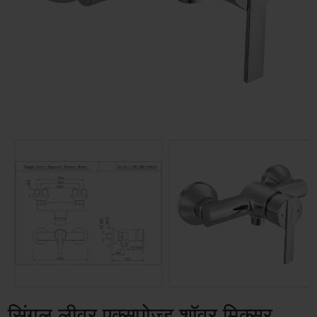
सिंगल लीवर एक्सपोज़्ड शॉवर मिक्सर