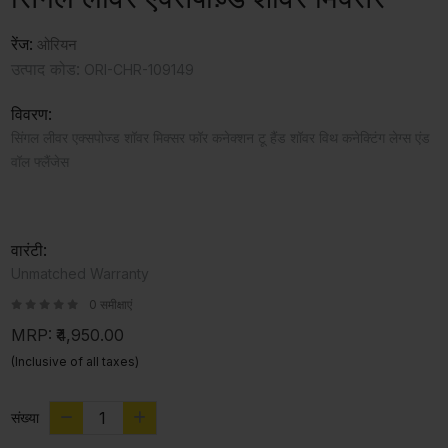
रेंज:
ओरियन
उत्पाद कोड:
ORI-CHR-109149
विवरण:
सिंगल लीवर एक्सपोज्ड शॉवर मिक्सर फॉर कनेक्शन टू हैंड शॉवर विथ कनेक्टिंग लेग्स एंड
वॉल फ्लैंजेस
वारंटी:
Unmatched Warranty
0 समीक्षाएं
MRP:
₹4,950.00
(Inclusive of all taxes)
संख्या