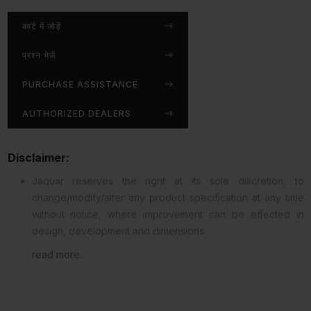
कार्ट में जोड़ें
प्रश्न भेजें
PURCHASE ASSISTANCE
AUTHORIZED DEALERS
Disclaimer:
Jaquar reserves the right at its sole discretion, to
change/modify/alter any product specification at any time
without notice, where improvement can be effected in
design, development and dimensions.
read more...