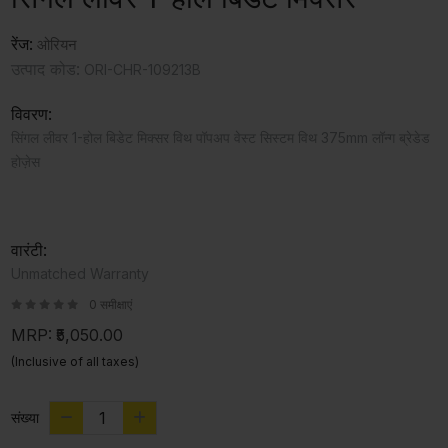
रेंज:
ओरियन
उत्पाद कोड:
ORI-CHR-109213B
विवरण:
सिंगल लीवर 1-होल बिडेट मिक्सर विथ पॉपअप वेस्ट सिस्टम विथ 375mm लॉन्ग ब्रेडेड
होज़ेस
वारंटी:
Unmatched Warranty
0 समीक्षाएं
MRP:
₹5,050.00
(Inclusive of all taxes)
संख्या