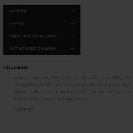
कार्ट में जोड़ें
प्रश्न भेजें
PURCHASE ASSISTANCE
AUTHORIZED DEALERS
Disclaimer:
Jaquar reserves the right at its sole discretion, to
change/modify/alter any product specification at any time
without notice, where improvement can be effected in
design, development and dimensions.
read more...